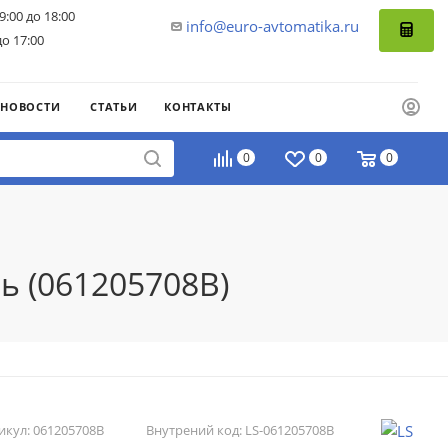
9:00 до 18:00
info@euro-avtomatika.ru
до 17:00
НОВОСТИ
СТАТЬИ
КОНТАКТЫ
0
0
0
ь (061205708B)
икул:
061205708B
Внутрений код:
LS-061205708B