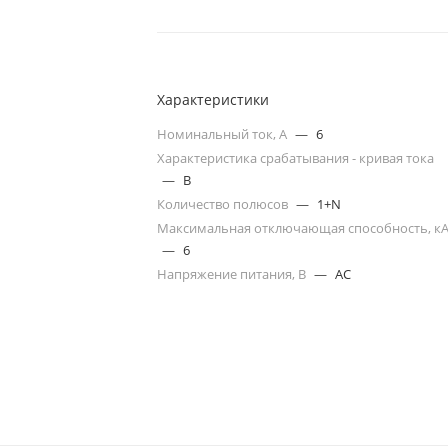
Характеристики
Номинальный ток, А
—
6
Характеристика срабатывания - кривая тока
—
B
Количество полюсов
—
1+N
Максимальная отключающая способность, к
—
6
Напряжение питания, В
—
AC