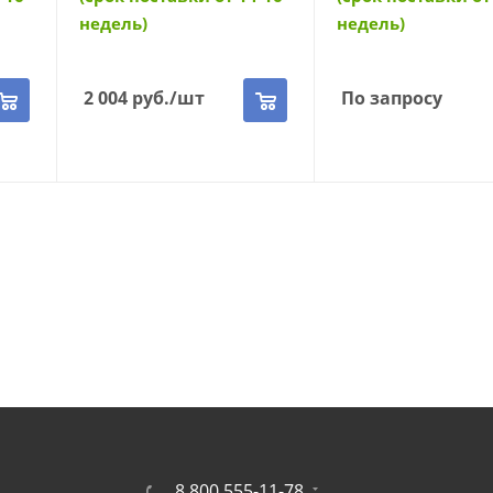
недель)
недель)
2 004
руб.
/шт
По запросу
8 800 555-11-78