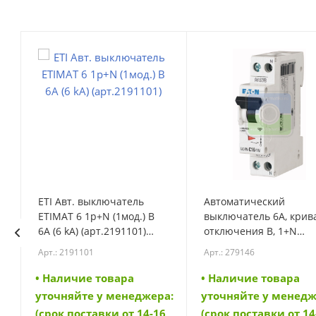
ETI Авт. выключатель
Автоматический
ETIMAT 6 1p+N (1мод.) B
выключатель 6А, крив
6А (6 kA) (арт.2191101)
отключения В, 1+N
(2191101)
полюса, откл. способн
Арт.: 2191101
Арт.: 279146
6 кА (FAZ-PN-B6/1N)
(279146)
• Наличие товара
• Наличие товара
а:
уточняйте у менеджера:
уточняйте у менедж
6
(срок поставки от 14-16
(срок поставки от 14