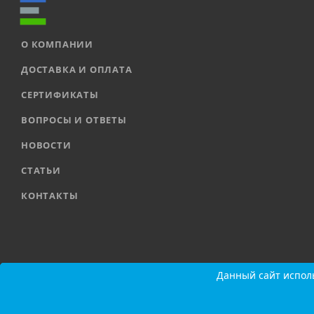
О КОМПАНИИ
ДОСТАВКА И ОПЛАТА
СЕРТИФИКАТЫ
ВОПРОСЫ И ОТВЕТЫ
НОВОСТИ
СТАТЬИ
КОНТАКТЫ
2026 © ООО «ЕВРОАВТОМАТИКА» |
Карта сайта
Данный сайт исполь
Данный сайт исполь