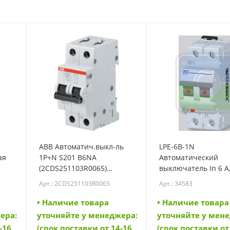
ABB Автоматич.выкл-ль
LPE-6B-1N
ая
1P+N S201 B6NA
Автоматический
(2CDS251103R0065)
выключатель In 6 A
ость
(2CDS251103R0065)
230 V a.c., 60 V d.c.,
Арт.: 2CDS251103R0065
Арт.: 34583
характеристика B, 
полюс, Icn 6 kA (345
• Наличие товара
• Наличие товара
ера:
уточняйте у менеджера:
уточняйте у мен
-16
(срок поставки от 14-16
(срок поставки от