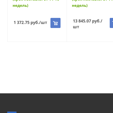
недель)
недель)
13 845.07
руб.
/
1 372.75
руб.
/шт
шт