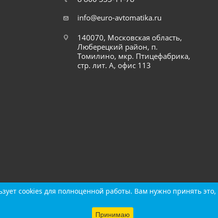
info@euro-avtomatika.ru
140070, Московская область,
Люберецкий район, п.
Томилино, мкр. Птицефабрика,
стр. лит. А, офис 113
зует cookies для полноценной работы. Вам нужно принять это, 
зует cookies для полноценной работы. Вам нужно принять это, 
Принимаю
Принимаю