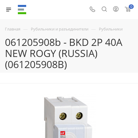
0
—
—
Главная
Рубильники и разъединители
Рубильники
061205908b - BKD 2P 40A
NEW ROGY (RUSSIA)
(061205908B)