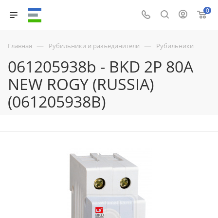
0
—
—
Главная
Рубильники и разъединители
Рубильники
061205938b - BKD 2P 80A
NEW ROGY (RUSSIA)
(061205938B)