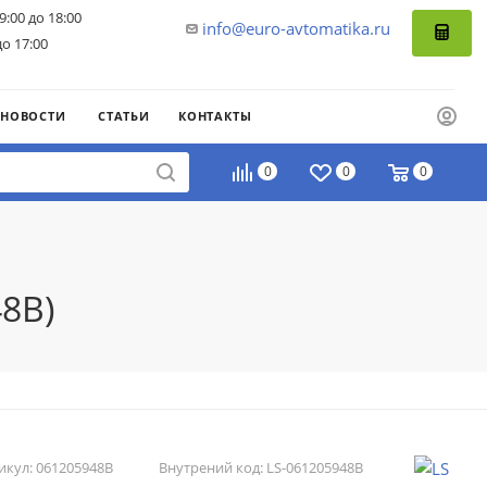
9:00 до 18:00
info@euro-avtomatika.ru
до 17:00
НОВОСТИ
СТАТЬИ
КОНТАКТЫ
0
0
0
48B)
икул:
061205948B
Внутрений код:
LS-061205948B