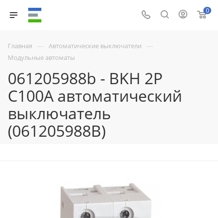
0
—
—
Главная
Автоматические выключатели
Модульные автоматы
061205988b - BKH 2P
C100A автоматический
выключатель
(061205988B)