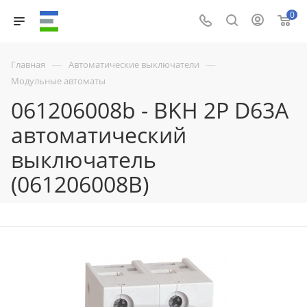
0
—
—
Главная
Автоматические выключатели
Модульные автоматы
061206008b - BKH 2P D63A
автоматический
выключатель
(061206008B)