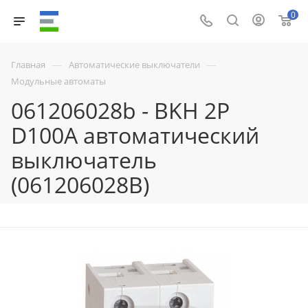
0
—
—
Главная
Автоматические выключатели
Модульные автоматы
061206028b - BKH 2P
D100A автоматический
выключатель
(061206028B)