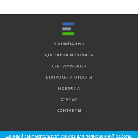
О КОМПАНИИ
ДОСТАВКА И ОПЛАТА
СЕРТИФИКАТЫ
ВОПРОСЫ И ОТВЕТЫ
НОВОСТИ
СТАТЬИ
КОНТАКТЫ
8 800 555-11-78
Данный сайт использует cookies для полноценной работы.
Данный сайт использует cookies для полноценной работы.