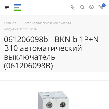
0
—
—
Главная
Автоматические выключатели
Модульные автоматы
061206098b - BKN-b 1P+N
B10 автоматический
выключатель
(061206098B)