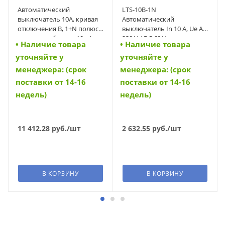
Автоматический
LTS-10B-1N
выключатель 10А, кривая
Автоматический
отключения В, 1+N полюса,
выключатель In 10 A, Ue AC
откл. способность 10 кА
230 V / DC 60 V,
• Наличие товара
• Наличие товара
(FAZ-B10/1N) (278644)
характеристика B, 1+N-
уточняйте у
уточняйте у
полюс, Icn 10 kA (42002)
менеджера: (срок
менеджера: (срок
поставки от 14-16
поставки от 14-16
недель)
недель)
11 412.28
руб.
/шт
2 632.55
руб.
/шт
В КОРЗИНУ
В КОРЗИНУ