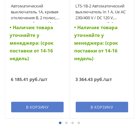
Автоматический
LTS-1B-2 Автоматический
выключатель 1А, кривая
выключатель In 1 A, Ue AC
отключения B, 2 полюс,
230/400 V / DC 120 V,
откл. способность 10 кА
характеристика B, 2-полюс,
• Наличие товара
• Наличие товара
(PL7-B1/2) (165079)
Icn 10 kA (42035)
уточняйте у
уточняйте у
менеджера: (срок
менеджера: (срок
поставки от 14-16
поставки от 14-16
недель)
недель)
6 185.41
руб.
/шт
3 364.43
руб.
/шт
В КОРЗИНУ
В КОРЗИНУ