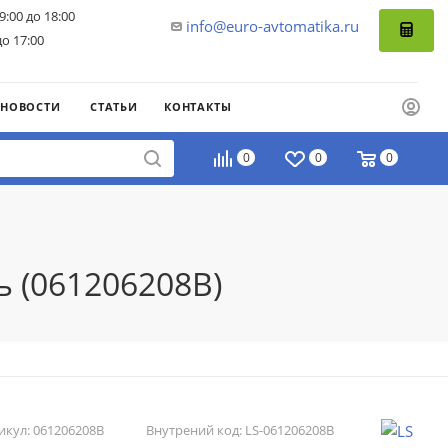
9:00 до 18:00
info@euro-avtomatika.ru
до 17:00
НОВОСТИ
СТАТЬИ
КОНТАКТЫ
0
0
0
ь (061206208B)
икул:
061206208B
Внутрений код:
LS-061206208B