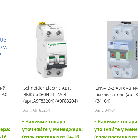
кий
Schneider Electric АВТ.
LPN-4B-2 Автомати
e AC
ВЫКЛ.iC60H 2П 4A B
выключатель (арт.3
(арт.A9F83204) (A9F83204)
(34164)
Арт.: A9F83204
Арт.: 34164
)
• Наличие товара
• Наличие товара
ера:
уточняйте у менеджера:
уточняйте у мен
-16
(срок поставки от 14-16
(срок поставки от