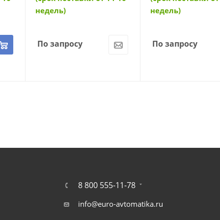
недель)
недель)
По запросу
По запросу
8 800 555-11-78
info@euro-avtomatika.ru