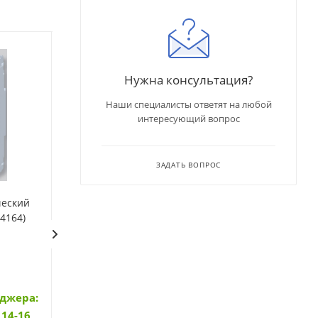
Нужна консультация?
Наши специалисты ответят на любой
интересующий вопрос
ЗАДАТЬ ВОПРОС
ческий
Dekraft 13114DEK Авт.
Авт. выкл. NB1-6
4164)
выкл. 2P 4A х-ка B ВА-105
10кА х-ка B (R) (
10кА (13114DEK)
Арт.: 13114DEK
Арт.: 179818
• Наличие тов
• Cрок поставки 2-7 дней
еджера:
уточняйте у м
- 50 шт.
 14-16
(срок поставки