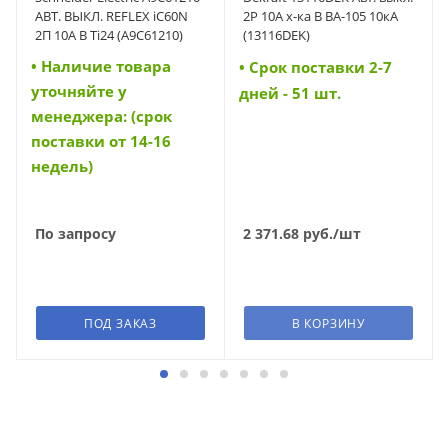
АВТ. ВЫКЛ. REFLEX iC60N
2P 10A х-ка B ВА-105 10кА
2П 10A B Ti24 (A9C61210)
(13116DEK)
• Наличие товара
• Cрок поставки 2-7
уточняйте у
дней - 51 шт.
менеджера: (срок
поставки от 14-16
недель)
По запросу
2 371.68
руб.
/шт
ПОД ЗАКАЗ
В КОРЗИНУ