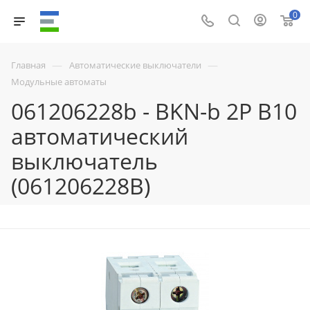
0
—
—
Главная
Автоматические выключатели
Модульные автоматы
061206228b - BKN-b 2P B10
автоматический
выключатель
(061206228B)