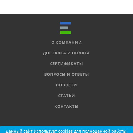
О КОМПАНИИ
ДОСТАВКА И ОПЛАТА
СЕРТИФИКАТЫ
ВОПРОСЫ И ОТВЕТЫ
НОВОСТИ
СТАТЬИ
КОНТАКТЫ
8 800 555-11-78
Данный сайт использует cookies для полноценной работы.
Данный сайт использует cookies для полноценной работы.