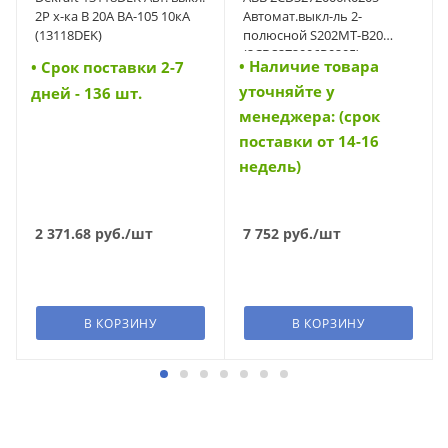
2P х-ка B 20A ВА-105 10кА
Автомат.выкл-ль 2-
(13118DEK)
полюсной S202MT-B20
(2CDS272006R0205)
• Наличие товара
• Cрок поставки 2-7
уточняйте у
дней - 136 шт.
менеджера: (срок
поставки от 14-16
недель)
2 371.68
руб.
/шт
7 752
руб.
/шт
В КОРЗИНУ
В КОРЗИНУ