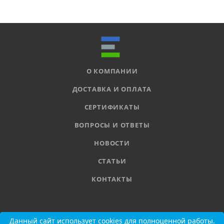
О КОМПАНИИ
ДОСТАВКА И ОПЛАТА
СЕРТИФИКАТЫ
ВОПРОСЫ И ОТВЕТЫ
НОВОСТИ
СТАТЬИ
КОНТАКТЫ
8 800 555-11-78
Данный сайт использует cookies для полноценной работы.
Данный сайт использует cookies для полноценной работы.