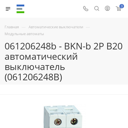
0
—
—
Главная
Автоматические выключатели
Модульные автоматы
061206248b - BKN-b 2P B20
автоматический
выключатель
(061206248B)