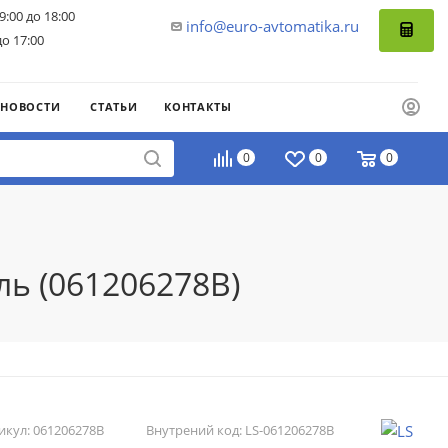
9:00 до 18:00
info@euro-avtomatika.ru
до 17:00
НОВОСТИ
СТАТЬИ
КОНТАКТЫ
0
0
0
ль (061206278B)
икул:
061206278B
Внутрений код:
LS-061206278B