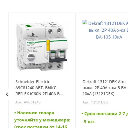
Schneider Electric
Dekraft 13121DEK Авт.
A9C61240 АВТ. ВЫКЛ.
выкл. 2P 40A х-ка B ВА
REFLEX iC60N 2П 40A B
10кА (13121DEK)
Ti24 (A9C61240)
Арт.: A9C61240
Арт.: 13121DEK
• Наличие товара
• Cрок поставки 2-7
а:
уточняйте у менеджера:
- 9 шт.
6
(срок поставки от 14-16