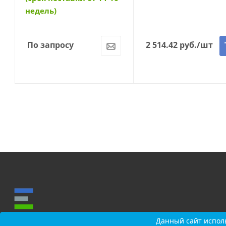
недель)
По запросу
2 514.42
руб.
/шт
Данный сайт исполь
Данный сайт исполь
О КОМПАНИИ