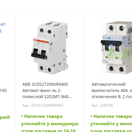
ABB 2CDS272006R0405
Автоматический
-105
Автомат.выкл-ль 2-
выключатель 40А, 
полюсной S202MT-B40
отключения В, 2 по
(2CDS272006R0405)
откл. способность 1
Арт.: 2CDS272006R0405
Арт.: 278738
(FAZ-B40/2) (278738)
• Наличие товара
• Наличие товара
 дней
уточняйте у менеджера:
уточняйте у мен
(срок поставки от 14-16
(срок поставки от