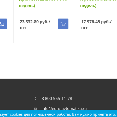
недель)
недель)
23 332.80
руб.
/
17 976.45
руб.
/
шт
шт
8 800 555-11-78
info@euro-avtomatika.ru
зует cookies для полноценной работы. Вам нужно принять это, 
зует cookies для полноценной работы. Вам нужно принять это, 