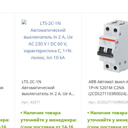
LTS-2C-1N
ABB Автомат.выкл-
ая
Автоматический
1P+N S201M C2NA
выключатель In 2 A, Ue AC
(2CDS271103R0024)
ость
230 V / DC 60 V,
(2CDS271103R0024)
Арт.: 42011
Арт.: 2CDS271103R002
62)
характеристика C, 1+N-
полюс, Icn 10 kA (42011)
• Наличие товара
• Наличие товара
ера:
уточняйте у менеджера:
уточняйте у мен
-16
(срок поставки от 14-16
(срок поставки от