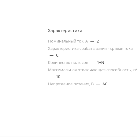
Характеристики
Номинальный ток, А
—
2
Характеристика срабатывания - кривая тока
—
C
Количество полюсов
—
1+N
Максимальная отключающая способность, к
—
10
Напряжение питания, В
—
AC