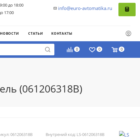
9:00 до 18:00
info@euro-avtomatika.ru
до 17:00
НОВОСТИ
СТАТЬИ
КОНТАКТЫ
0
0
0
ель (061206318B)
икул:
061206318B
Внутрений код:
LS-061206318B