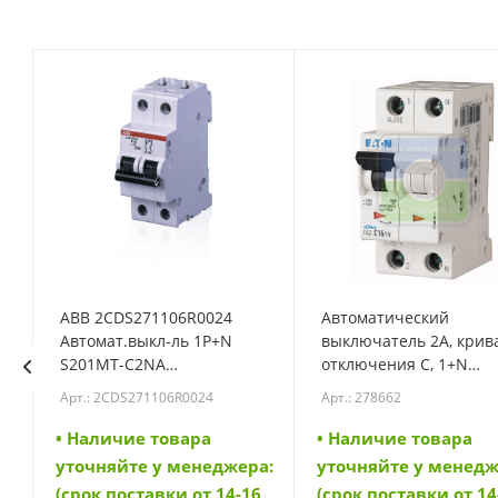
ABB 2CDS271106R0024
Автоматический
Автомат.выкл-ль 1P+N
выключатель 2А, крив
S201MT-C2NA
отключения C, 1+N
(2CDS271106R0024)
полюса, откл. способн
Арт.: 2CDS271106R0024
Арт.: 278662
10 кА (FAZ-C2/1N) (2786
• Наличие товара
• Наличие товара
а:
уточняйте у менеджера:
уточняйте у менедж
6
(срок поставки от 14-16
(срок поставки от 14