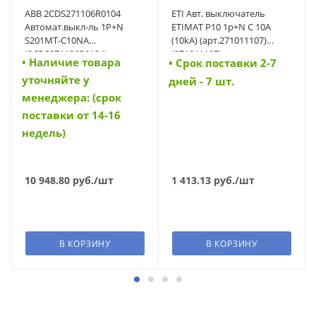
ABB 2CDS271106R0104
ETI Авт. выключатель
Автомат.выкл-ль 1P+N
ETIMAT P10 1p+N C 10A
S201MT-C10NA
(10kA) (арт.271011107)
(2CDS271106R0104)
(271011107)
• Наличие товара
• Cрок поставки 2-7
уточняйте у
дней - 7 шт.
менеджера: (срок
поставки от 14-16
недель)
10 948.80
руб.
/шт
1 413.13
руб.
/шт
В КОРЗИНУ
В КОРЗИНУ