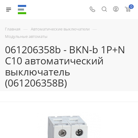
0
—
—
Главная
Автоматические выключатели
Модульные автоматы
061206358b - BKN-b 1P+N
C10 автоматический
выключатель
(061206358B)