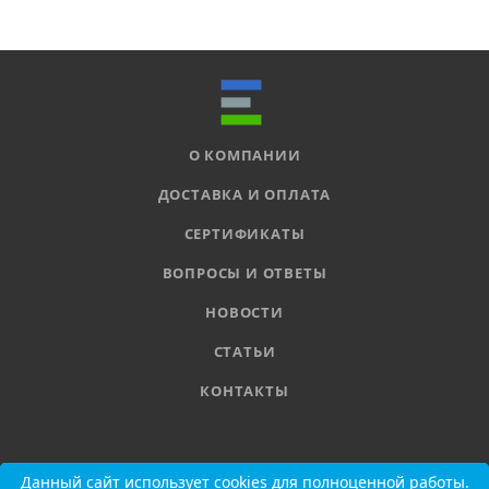
О КОМПАНИИ
ДОСТАВКА И ОПЛАТА
СЕРТИФИКАТЫ
ВОПРОСЫ И ОТВЕТЫ
НОВОСТИ
СТАТЬИ
КОНТАКТЫ
8 800 555-11-78
Данный сайт использует cookies для полноценной работы.
Данный сайт использует cookies для полноценной работы.