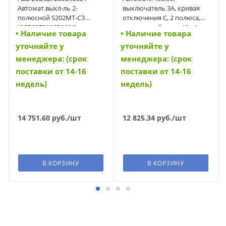
Автомат.выкл-ль 2-
выключатель 3А, кривая
полюсной S202MT-C3
отключения C, 2 полюса,
(2CDS272006R0034)
откл. способность 10 кА
• Наличие товара
• Наличие товара
(FAZ-C3/2) (278750)
уточняйте у
уточняйте у
менеджера: (срок
менеджера: (срок
поставки от 14-16
поставки от 14-16
недель)
недель)
14 751.60
руб.
/шт
12 825.34
руб.
/шт
В КОРЗИНУ
В КОРЗИНУ