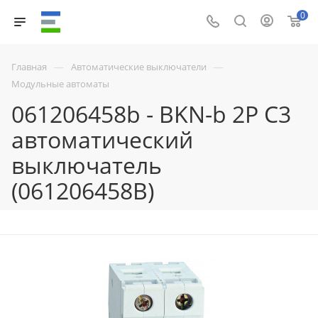
0
—
—
Главная
Автоматические выключатели
Модульные автоматы
061206458b - BKN-b 2P C3
автоматический
выключатель
(061206458B)