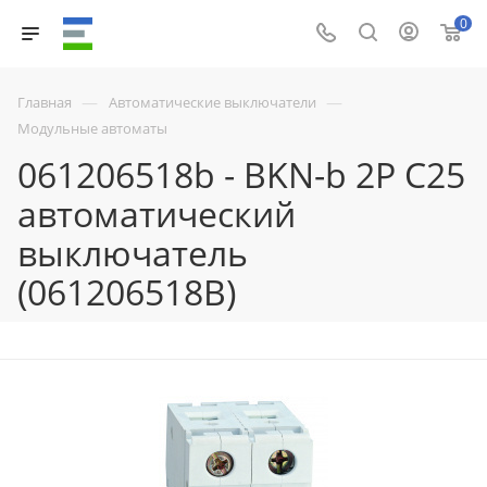
0
—
—
Главная
Автоматические выключатели
Модульные автоматы
061206518b - BKN-b 2P C25
автоматический
выключатель
(061206518B)