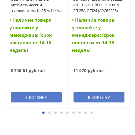
Автоматический
АВТ. ВЫКЛ. REFLEX iC60N
выключатель In 25 A, Ue AC
2П 25A C Ti24 (A9C62225)
230/400 V / DC 144 V,
• Наличие товара
• Наличие товара
характеристика C, 2-полюс,
уточняйте у
уточняйте у
Icn 10 kA (41742)
менеджера: (срок
менеджера: (срок
поставки от 14-16
поставки от 14-16
недель)
недель)
3 746.61
руб.
/шт
11 070
руб.
/шт
В КОРЗИНУ
В КОРЗИНУ