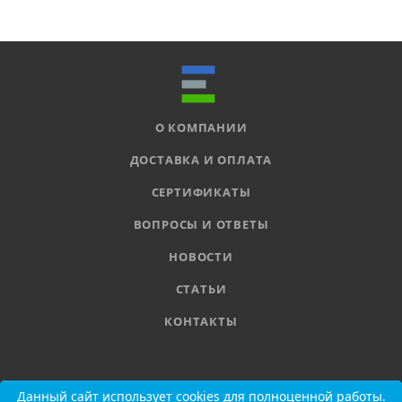
О КОМПАНИИ
ДОСТАВКА И ОПЛАТА
СЕРТИФИКАТЫ
ВОПРОСЫ И ОТВЕТЫ
НОВОСТИ
СТАТЬИ
КОНТАКТЫ
8 800 555-11-78
Данный сайт использует cookies для полноценной работы.
Данный сайт использует cookies для полноценной работы.