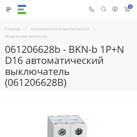
0
—
—
Главная
Автоматические выключатели
Модульные автоматы
061206628b - BKN-b 1P+N
D16 автоматический
выключатель
(061206628B)