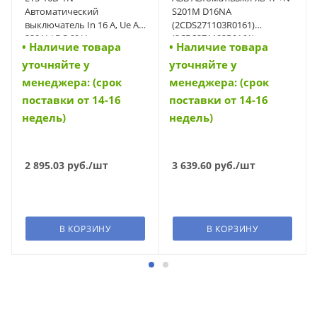
Автоматический
S201M D16NA
выключатель In 16 A, Ue AC
(2CDS271103R0161)
230 V / DC 60 V,
(2CDS271103R0161)
• Наличие товара
• Наличие товара
характеристика D, 1+N-
уточняйте у
уточняйте у
полюс, Icn 10 kA (42028)
менеджера: (срок
менеджера: (срок
поставки от 14-16
поставки от 14-16
недель)
недель)
2 895.03
руб.
/шт
3 639.60
руб.
/шт
В КОРЗИНУ
В КОРЗИНУ