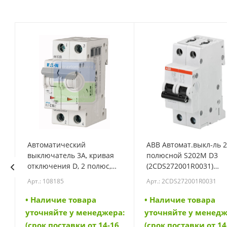
Автоматический
ABB Автомат.выкл-ль 2
выключатель 3А, кривая
полюсной S202M D3
N
отключения D, 2 полюс,
(2CDS272001R0031)
откл. способность 10 кА
(2CDS272001R0031)
Арт.: 108185
Арт.: 2CDS272001R0031
(PL7-D3/2) (108185)
• Наличие товара
• Наличие товара
а:
уточняйте у менеджера:
уточняйте у менедж
6
(срок поставки от 14-16
(срок поставки от 14