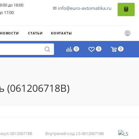
9:00 до 18:00
info@euro-avtomatika.ru
до 17:00
НОВОСТИ
СТАТЬИ
КОНТАКТЫ
0
0
0
ь (061206718B)
икул:
061206718B
Внутрений код:
LS-061206718B