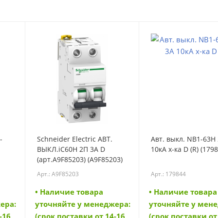
-
Schneider Electric АВТ.
Авт. выкл. NB1-63H 
ВЫКЛ.iC60H 2П 3A D
10кА х-ка D (R) (179
(арт.A9F85203) (A9F85203)
Арт.: A9F85203
Арт.: 179844
• Наличие товара
• Наличие товара
ера:
уточняйте у менеджера:
уточняйте у мен
-16
(срок поставки от 14-16
(срок поставки от