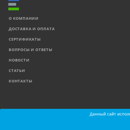
О КОМПАНИИ
ДОСТАВКА И ОПЛАТА
СЕРТИФИКАТЫ
ВОПРОСЫ И ОТВЕТЫ
НОВОСТИ
СТАТЬИ
КОНТАКТЫ
2026 © ООО «ЕВРОАВТОМАТИКА» |
Карта сайта
Данный сайт исполь
Данный сайт исполь