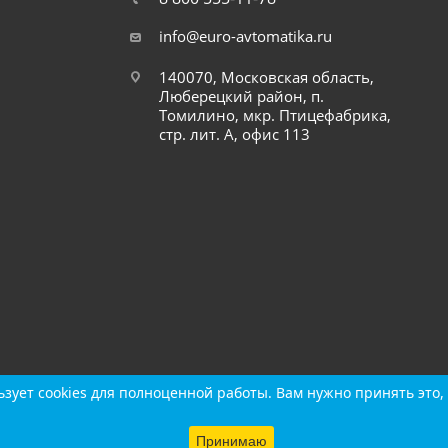
info@euro-avtomatika.ru
140070, Московская область,
Люберецкий район, п.
Томилино, мкр. Птицефабрика,
стр. лит. А, офис 113
зует cookies для полноценной работы. Вам нужно принять это, 
зует cookies для полноценной работы. Вам нужно принять это, 
Принимаю
Принимаю