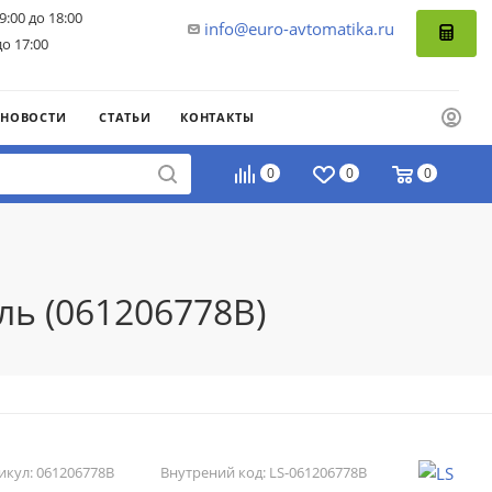
9:00 до 18:00
info@euro-avtomatika.ru
до 17:00
НОВОСТИ
СТАТЬИ
КОНТАКТЫ
0
0
0
ль (061206778B)
икул:
061206778B
Внутрений код:
LS-061206778B