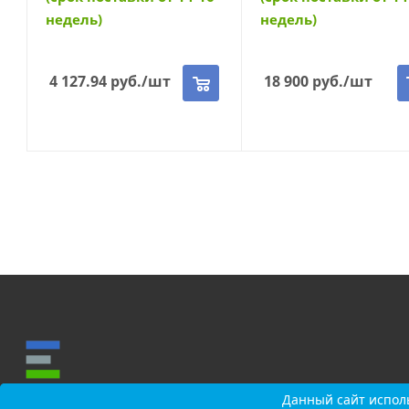
недель)
недель)
4 127.94
руб.
/шт
18 900
руб.
/шт
Данный сайт исполь
Данный сайт исполь
О КОМПАНИИ