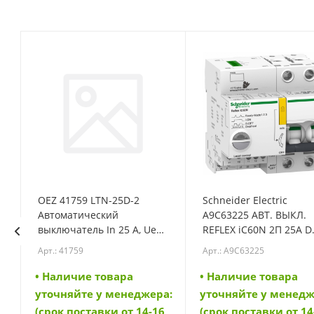
OEZ 41759 LTN-25D-2
Schneider Electric
Автоматический
A9C63225 АВТ. ВЫКЛ.
выключатель In 25 A, Ue
REFLEX iC60N 2П 25A D
AC 230/400 V / DC 144 V,
Ti24 (A9C63225)
Арт.: 41759
Арт.: A9C63225
характеристика D, 2-
полюс, Icn 10 kA (41759)
• Наличие товара
• Наличие товара
а:
уточняйте у менеджера:
уточняйте у менедж
6
(срок поставки от 14-16
(срок поставки от 14