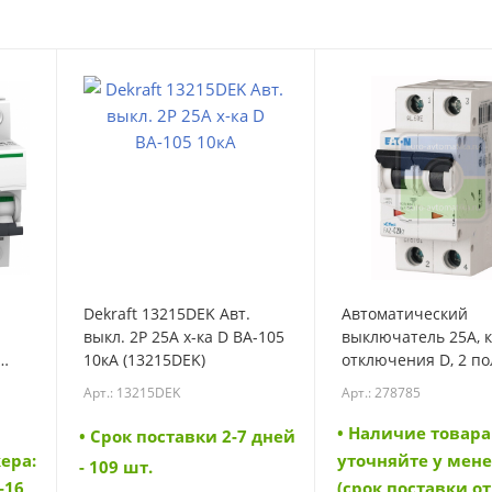
Dekraft 13215DEK Авт.
Автоматический
выкл. 2P 25A х-ка D ВА-105
выключатель 25А, 
10кА (13215DEK)
отключения D, 2 по
откл. способность 1
Арт.: 13215DEK
Арт.: 278785
(FAZ-D25/2) (278785)
• Наличие товара
• Cрок поставки 2-7 дней
ера:
уточняйте у мен
- 109 шт.
-16
(срок поставки от