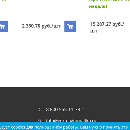
недель)
15 287.27
руб.
/
2 360.70
руб.
/шт
шт
8 800 555-11-78
info@euro-avtomatika.ru
зует cookies для полноценной работы. Вам нужно принять это, 
зует cookies для полноценной работы. Вам нужно принять это, 