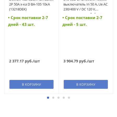
2P 50A х-ка D ВА-105 10кА
выключатель In 50 A, Ue AC
(13218DEK)
230/400 V / DC 120 V,
характеристика D, 2-полюс,
• Cрок поставки 2-7
• Cрок поставки 2-7
Icn 10 kA (43090)
дней - 43 шт.
дней - 5 шт.
2 377.17
руб.
/шт
3 904.79
руб.
/шт
В КОРЗИНУ
В КОРЗИНУ