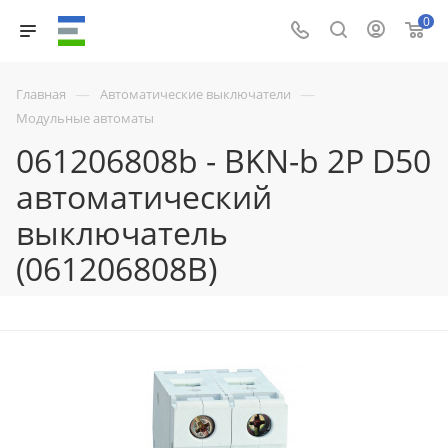
0
—
—
Главная
Автоматические выключатели
Модульные автоматы
061206808b - BKN-b 2P D50
автоматический
выключатель
(061206808B)