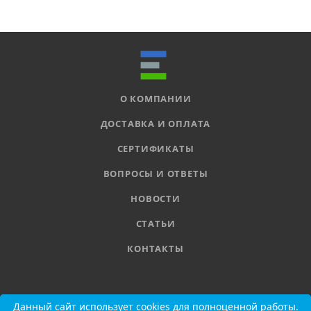
О КОМПАНИИ
ДОСТАВКА И ОПЛАТА
СЕРТИФИКАТЫ
ВОПРОСЫ И ОТВЕТЫ
НОВОСТИ
СТАТЬИ
КОНТАКТЫ
8 800 555-11-78
Данный сайт использует cookies для полноценной работы.
Данный сайт использует cookies для полноценной работы.