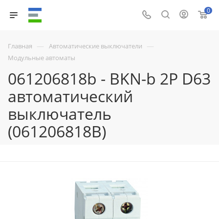
0
—
—
Главная
Автоматические выключатели
Модульные автоматы
061206818b - BKN-b 2P D63
автоматический
выключатель
(061206818B)