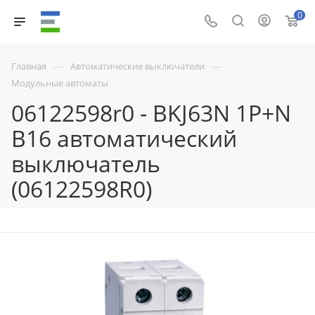
0
—
—
Главная
Автоматические выключатели
Модульные автоматы
06122598r0 - BKJ63N 1P+N
B16 автоматический
выключатель
(06122598R0)