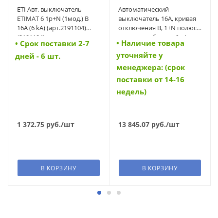
ETI Авт. выключатель
Автоматический
ETIMAT 6 1p+N (1мод.) B
выключатель 16А, кривая
16А (6 kA) (арт.2191104)
отключения В, 1+N полюса,
(2191104)
откл. способность 6 кА
• Наличие товара
• Cрок поставки 2-7
(FAZ-PN-B16/1N) (279149)
уточняйте у
дней - 6 шт.
менеджера: (срок
поставки от 14-16
недель)
1 372.75
руб.
/шт
13 845.07
руб.
/шт
В КОРЗИНУ
В КОРЗИНУ