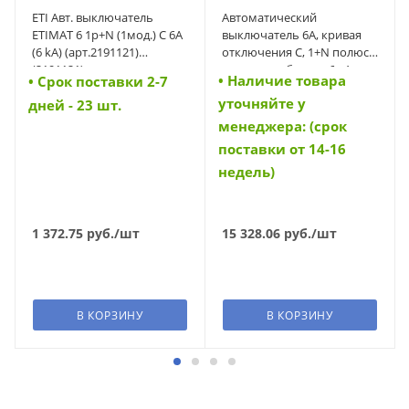
ETI Авт. выключатель
Автоматический
ETIMAT 6 1p+N (1мод.) C 6А
выключатель 6А, кривая
(6 kA) (арт.2191121)
отключения C, 1+N полюса,
(2191121)
откл. способность 6 кА
• Наличие товара
• Cрок поставки 2-7
(FAZ-PN-C6/1N) (279156)
уточняйте у
дней - 23 шт.
менеджера: (срок
поставки от 14-16
недель)
1 372.75
руб.
/шт
15 328.06
руб.
/шт
В КОРЗИНУ
В КОРЗИНУ