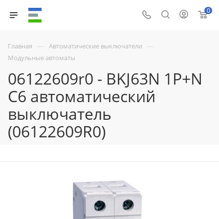
0
—
—
Главная
Автоматические выключатели
Модульные автоматы
06122609r0 - BKJ63N 1P+N
C6 автоматический
выключатель
(06122609R0)