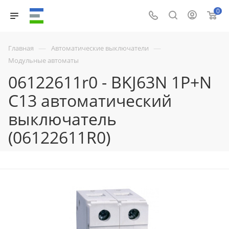
0
—
—
Главная
Автоматические выключатели
Модульные автоматы
06122611r0 - BKJ63N 1P+N
C13 автоматический
выключатель
(06122611R0)