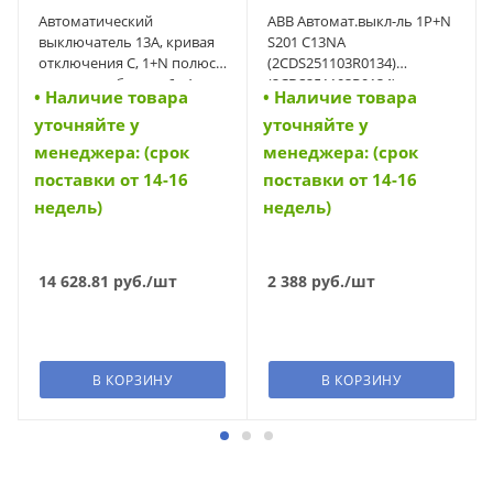
Автоматический
ABB Автомат.выкл-ль 1P+N
выключатель 13А, кривая
S201 C13NA
отключения C, 1+N полюса,
(2CDS251103R0134)
откл. способность 6 кА
(2CDS251103R0134)
• Наличие товара
• Наличие товара
(FAZ-PN-C13/1N) (279158)
уточняйте у
уточняйте у
менеджера: (срок
менеджера: (срок
поставки от 14-16
поставки от 14-16
недель)
недель)
14 628.81
руб.
/шт
2 388
руб.
/шт
В КОРЗИНУ
В КОРЗИНУ