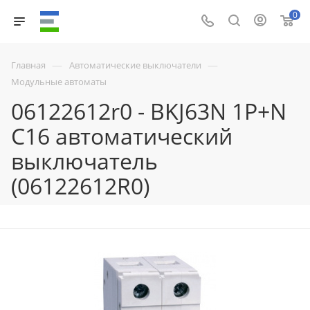
0
—
—
Главная
Автоматические выключатели
Модульные автоматы
06122612r0 - BKJ63N 1P+N
C16 автоматический
выключатель
(06122612R0)