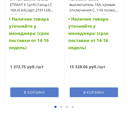
ETIMAT 6 1p+N (1мод.) С
выключатель 16А, кривая
16А (6 kA) (арт.2191124)
отключения C, 1+N полюса,
(2191124)
откл. способность 6 кА
• Наличие товара
• Наличие товара
(FAZ-PN-C16/1N) (279159)
уточняйте у
уточняйте у
менеджера: (срок
менеджера: (срок
поставки от 14-16
поставки от 14-16
недель)
недель)
1 372.75
руб.
/шт
15 328.06
руб.
/шт
В КОРЗИНУ
В КОРЗИНУ