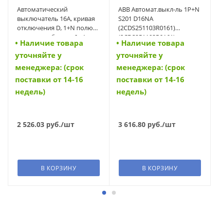
Автоматический
ABB Автомат.выкл-ль 1P+N
выключатель 16А, кривая
S201 D16NA
отключения D, 1+N полюс,
(2CDS251103R0161)
откл. способность 6 кА
(2CDS251103R0161)
• Наличие товара
• Наличие товара
(PL6-D16/1N) (164941)
уточняйте у
уточняйте у
менеджера: (срок
менеджера: (срок
поставки от 14-16
поставки от 14-16
недель)
недель)
2 526.03
руб.
/шт
3 616.80
руб.
/шт
В КОРЗИНУ
В КОРЗИНУ