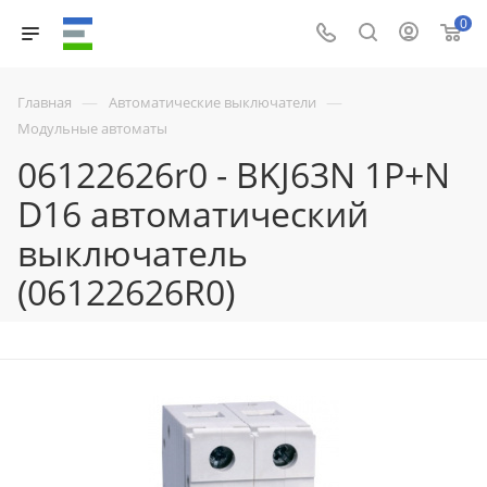
0
—
—
Главная
Автоматические выключатели
Модульные автоматы
06122626r0 - BKJ63N 1P+N
D16 автоматический
выключатель
(06122626R0)