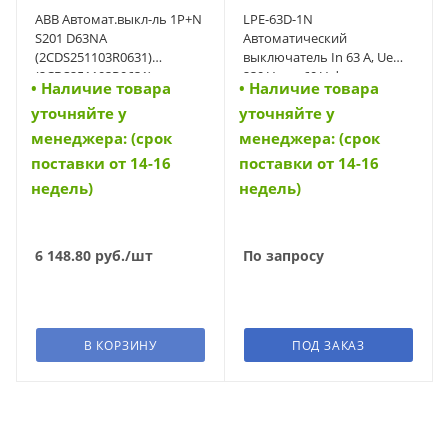
ABB Автомат.выкл-ль 1P+N
LPE-63D-1N
S201 D63NA
Автоматический
(2CDS251103R0631)
выключатель In 63 A, Ue
(2CDS251103R0631)
230 V a.c., 60 V d.c.,
• Наличие товара
• Наличие товара
характеристика D, 1+N-
уточняйте у
уточняйте у
полюс, Icn 6 kA (34615)
менеджера: (срок
менеджера: (срок
поставки от 14-16
поставки от 14-16
недель)
недель)
6 148.80
руб.
/шт
По запросу
В КОРЗИНУ
ПОД ЗАКАЗ