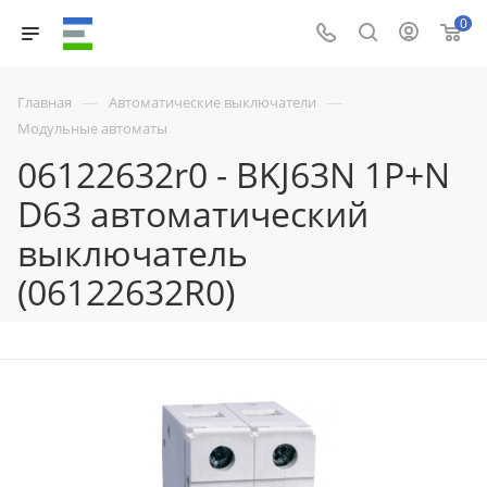
0
—
—
Главная
Автоматические выключатели
Модульные автоматы
06122632r0 - BKJ63N 1P+N
D63 автоматический
выключатель
(06122632R0)