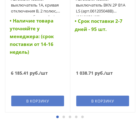
выключатель 1А, кривая
выключатель BKN 2P B1A
отключения B, 2 полюс,
LS (арт.061205048B)
откл. способность 6 кА
(061205048B)
• Наличие товара
• Cрок поставки 2-7
(PL6-B1/2) (164803)
уточняйте у
дней - 95 шт.
менеджера: (срок
поставки от 14-16
недель)
6 185.41
руб.
/шт
1 038.71
руб.
/шт
В КОРЗИНУ
В КОРЗИНУ