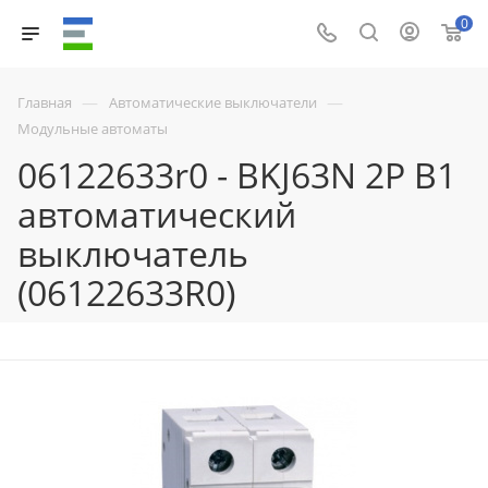
0
—
—
Главная
Автоматические выключатели
Модульные автоматы
06122633r0 - BKJ63N 2P B1
автоматический
выключатель
(06122633R0)