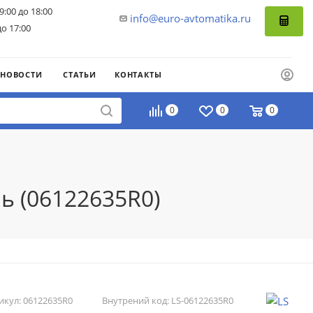
9:00 до 18:00
info@euro-avtomatika.ru
до 17:00
НОВОСТИ
СТАТЬИ
КОНТАКТЫ
0
0
0
ь (06122635R0)
икул:
06122635R0
Внутрений код:
LS-06122635R0