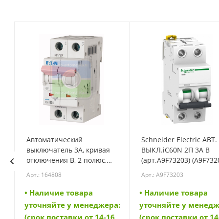
Автоматический
Schneider Electric АВТ.
выключатель 3А, кривая
ВЫКЛ.iC60N 2П 3A B
N
отключения B, 2 полюс,
(арт.A9F73203) (A9F732
откл. способность 6 кА
Арт.: 164808
Арт.: A9F73203
(PL6-B3/2) (164808)
• Наличие товара
• Наличие товара
а:
уточняйте у менеджера:
уточняйте у менедж
6
(срок поставки от 14-16
(срок поставки от 14