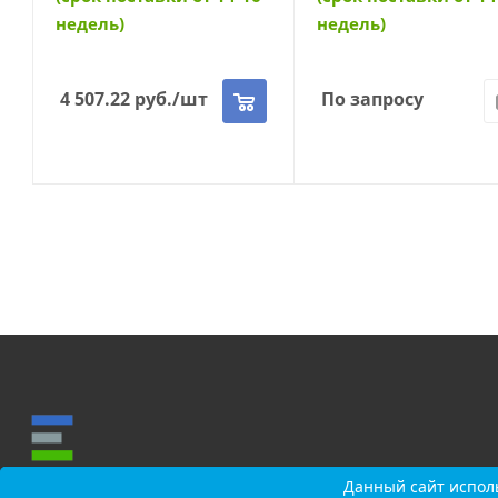
недель)
недель)
4 507.22
руб.
/шт
По запросу
Данный сайт исполь
Данный сайт исполь
О КОМПАНИИ