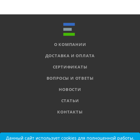
О КОМПАНИИ
ДОСТАВКА И ОПЛАТА
СЕРТИФИКАТЫ
ВОПРОСЫ И ОТВЕТЫ
НОВОСТИ
СТАТЬИ
КОНТАКТЫ
8 800 555-11-78
Данный сайт использует cookies для полноценной работы.
Данный сайт использует cookies для полноценной работы.