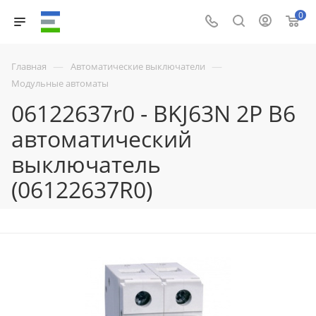
0
—
—
Главная
Автоматические выключатели
Модульные автоматы
06122637r0 - BKJ63N 2P B6
автоматический
выключатель
(06122637R0)