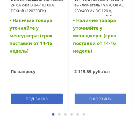
2Р 6А х-ка B ВА-103 6кА
выключатель In 6 A, Ue AC
DEKraft (12022DEK)
230/400 V / DC 120 V,
характеристика B, 2-полюс,
• Наличие товара
• Наличие товара
Icn 6 kA (42216)
уточняйте у
уточняйте у
менеджера: (срок
менеджера: (срок
поставки от 14-16
поставки от 14-16
недель)
недель)
По запросу
2 119.55
руб.
/шт
ПОД ЗАКАЗ
В КОРЗИНУ