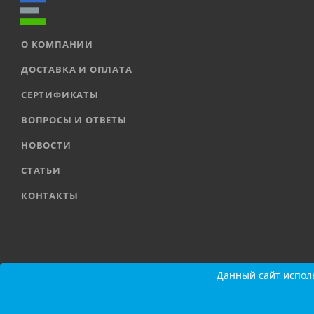
О КОМПАНИИ
ДОСТАВКА И ОПЛАТА
СЕРТИФИКАТЫ
ВОПРОСЫ И ОТВЕТЫ
НОВОСТИ
СТАТЬИ
КОНТАКТЫ
2026 © ООО «ЕВРОАВТОМАТИКА» |
Карта сайта
Данный сайт исполь
Данный сайт исполь