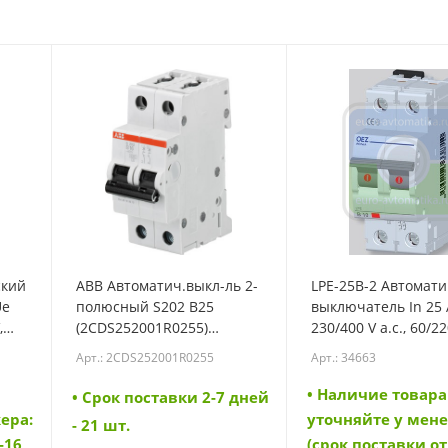
ский
ABB Автоматич.выкл-ль 2-
LPE-25B-2 Автомат
Ue
полюсный S202 B25
выключатель In 25 
,
(2CDS252001R0255)
230/400 V a.c., 60/22
(2CDS252001R0255)
d.c., характеристика
Арт.: 2CDS252001R0255
Арт.: 34663
полюс, Icn 6 kA (346
• Наличие товара
• Cрок поставки 2-7 дней
ера:
уточняйте у мен
- 21 шт.
-16
(срок поставки от