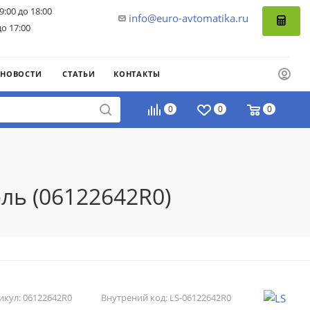
9:00 до 18:00
info@euro-avtomatika.ru
до 17:00
НОВОСТИ
СТАТЬИ
КОНТАКТЫ
0
0
0
ль (06122642R0)
икул:
06122642R0
Внутрений код:
LS-06122642R0