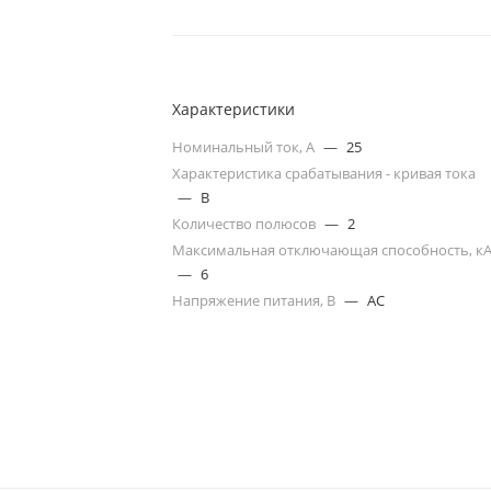
Характеристики
Номинальный ток, А
—
25
Характеристика срабатывания - кривая тока
—
B
Количество полюсов
—
2
Максимальная отключающая способность, к
—
6
Напряжение питания, В
—
AC