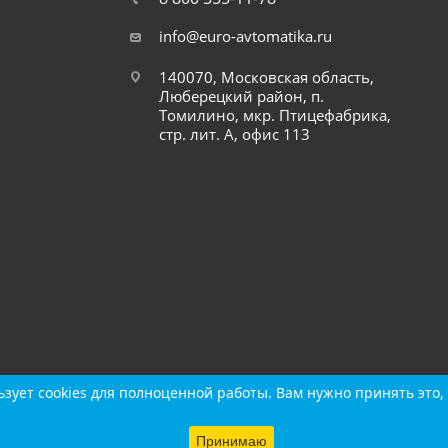
info@euro-avtomatika.ru
140070, Московская область,
Люберецкий район, п.
Томилино, мкр. Птицефабрика,
стр. лит. А, офис 113
зует cookies для полноценной работы. Вам нужно принять это, 
зует cookies для полноценной работы. Вам нужно принять это, 
Принимаю
Принимаю