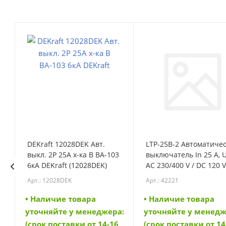
DEKraft 12028DEK Авт.
LTP-25B-2 Автоматиче
выкл. 2Р 25А х-ка B ВА-103
выключатель In 25 A, 
6кА DEKraft (12028DEK)
AC 230/400 V / DC 120 V
характеристика B, 2-
Арт.: 12028DEK
Арт.: 42221
полюс, Icn 6 kA (42221)
• Наличие товара
• Наличие товара
а:
уточняйте у менеджера:
уточняйте у менедж
6
(срок поставки от 14-16
(срок поставки от 14