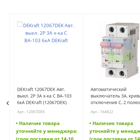
DEKraft 12067DEK Авт.
Автоматический
выкл. 2Р 3А х-ка C ВА-103
выключатель 3А, крив
N
6кА DEKraft (12067DEK)
отключения C, 2 полюс
откл. способность 6 кА
Арт.: 12067DEK
Арт.: 164822
(PL6-C3/2) (164822)
• Наличие товара
• Наличие товара
а:
уточняйте у менеджера:
уточняйте у менедж
6
(срок поставки от 14-16
(срок поставки от 14