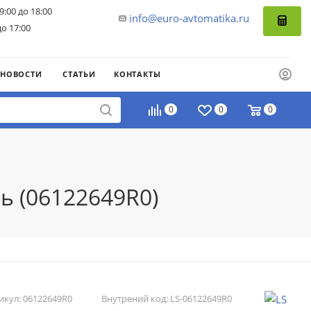
9:00 до 18:00
info@euro-avtomatika.ru
до 17:00
НОВОСТИ
СТАТЬИ
КОНТАКТЫ
0
0
0
ь (06122649R0)
икул:
06122649R0
Внутрений код:
LS-06122649R0