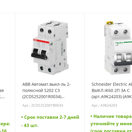
ABB Автомат.выкл-ль 2-
Schneider Electric А
ая
полюсной S202 C3
ВЫКЛ.iK60 2П 3A C
,
(2CDS252001R0034)
(арт.A9K24203) (A9K
(2CDS252001R0034)
Арт.: 2CDS252001R0034
Арт.: A9K24203
• Наличие товара
• Cрок поставки 2-7 дней
ера:
уточняйте у мен
- 43 шт.
-16
(срок поставки от