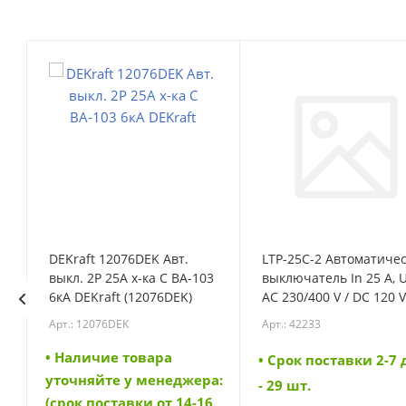
DEKraft 12076DEK Авт.
LTP-25C-2 Автоматиче
выкл. 2Р 25А х-ка C ВА-103
выключатель In 25 A, 
6кА DEKraft (12076DEK)
AC 230/400 V / DC 120 V
характеристика C, 2-
Арт.: 12076DEK
Арт.: 42233
полюс, Icn 6 kA (42233)
• Наличие товара
ей
• Cрок поставки 2-7
уточняйте у менеджера:
- 29 шт.
(срок поставки от 14-16