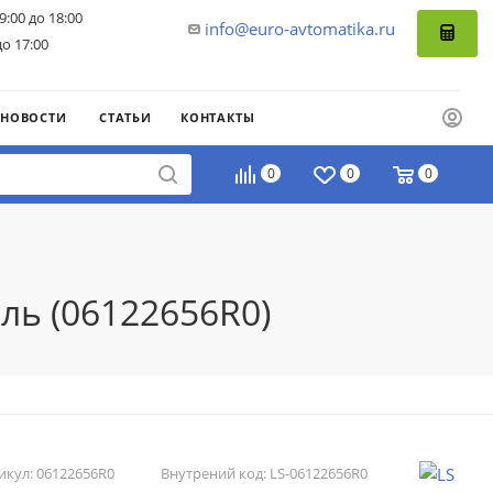
9:00 до 18:00
info@euro-avtomatika.ru
до 17:00
НОВОСТИ
СТАТЬИ
КОНТАКТЫ
0
0
0
ль (06122656R0)
икул:
06122656R0
Внутрений код:
LS-06122656R0