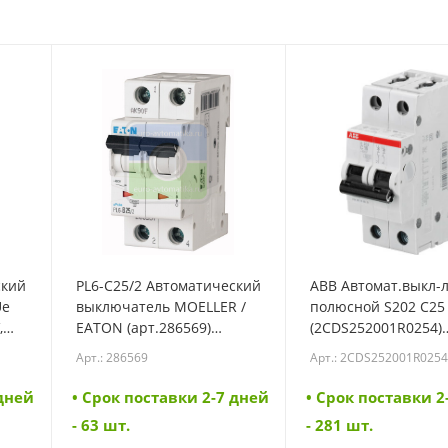
ский
PL6-C25/2 Автоматический
ABB Автомат.выкл-л
Ue
выключатель MOELLER /
полюсной S202 C25
,
EATON (арт.286569)
(2CDS252001R0254)
(286569)
(2CDS252001R0254)
Арт.: 286569
Арт.: 2CDS252001R025
 дней
• Cрок поставки 2-7 дней
• Cрок поставки 2
- 63 шт.
- 281 шт.