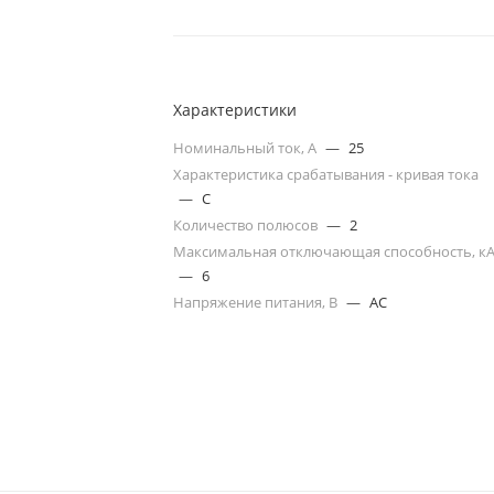
Характеристики
Номинальный ток, А
—
25
Характеристика срабатывания - кривая тока
—
C
Количество полюсов
—
2
Максимальная отключающая способность, к
—
6
Напряжение питания, В
—
AC