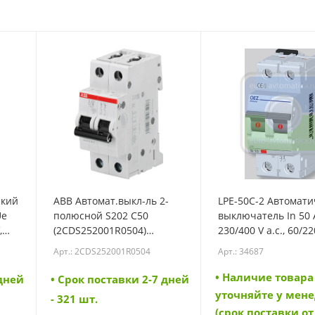
ский
ABB Автомат.выкл-ль 2-
LPE-50C-2 Автомат
Ue
полюсной S202 C50
выключатель In 50 
,
(2CDS252001R0504)
230/400 V a.c., 60/22
(2CDS252001R0504)
d.c., характеристика
Арт.: 2CDS252001R0504
Арт.: 34687
полюс, Icn 6 kA (346
• Наличие товара
 дней
• Cрок поставки 2-7 дней
уточняйте у мен
- 321 шт.
(срок поставки от