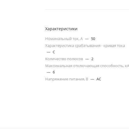
Характеристики
Номинальный ток, А
—
50
Характеристика срабатывания - кривая тока
—
C
Количество полюсов
—
2
Максимальная отключающая способность, к
—
6
Напряжение питания, В
—
AC