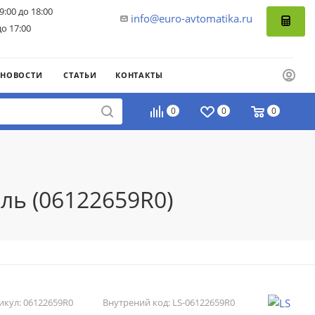
9:00 до 18:00
info@euro-avtomatika.ru
до 17:00
НОВОСТИ
СТАТЬИ
КОНТАКТЫ
0
0
0
ль (06122659R0)
икул:
06122659R0
Внутрений код:
LS-06122659R0