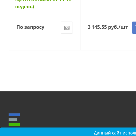
недель)
По запросу
3 145.55
руб.
/шт
Данный сайт исполь
Данный сайт исполь
О КОМПАНИИ