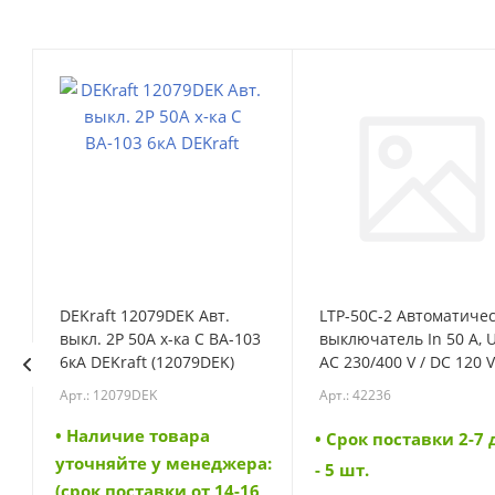
DEKraft 12079DEK Авт.
LTP-50C-2 Автоматиче
выкл. 2Р 50А х-ка C ВА-103
выключатель In 50 A, 
6кА DEKraft (12079DEK)
AC 230/400 V / DC 120 V
характеристика C, 2-
Арт.: 12079DEK
Арт.: 42236
полюс, Icn 6 kA (42236)
• Наличие товара
• Cрок поставки 2-7
а:
уточняйте у менеджера:
- 5 шт.
6
(срок поставки от 14-16