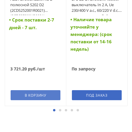
полюсной S202 D2
выключатель In 2 A, Ue
(2CDS252001R0021)
230/400 V a.c., 60/220 V d.c.,
(2CDS252001R0021)
характеристика D, 2-полюс,
• Наличие товара
• Cрок поставки 2-7
Icn 6 kA (34697)
уточняйте у
дней - 7 шт.
менеджера: (срок
поставки от 14-16
недель)
3 721.20
руб.
/шт
По запросу
В КОРЗИНУ
ПОД ЗАКАЗ