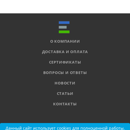
О КОМПАНИИ
ДОСТАВКА И ОПЛАТА
СЕРТИФИКАТЫ
ВОПРОСЫ И ОТВЕТЫ
НОВОСТИ
СТАТЬИ
КОНТАКТЫ
8 800 555-11-78
Данный сайт использует cookies для полноценной работы.
Данный сайт использует cookies для полноценной работы.