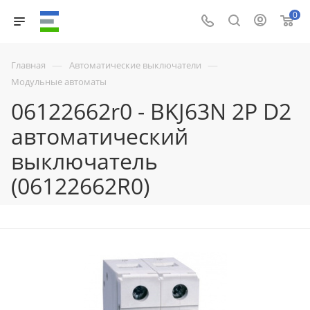
0
—
—
Главная
Автоматические выключатели
Модульные автоматы
06122662r0 - BKJ63N 2P D2
автоматический
выключатель
(06122662R0)