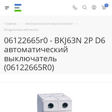
0
—
—
Главная
Автоматические выключатели
Модульные автоматы
06122665r0 - BKJ63N 2P D6
автоматический
выключатель
(06122665R0)