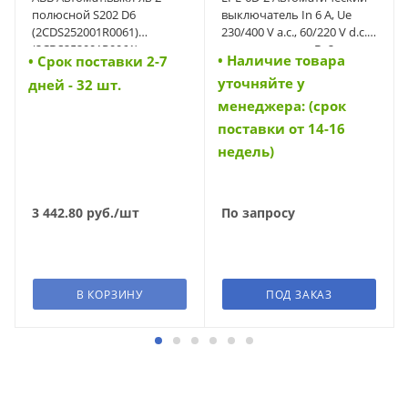
полюсной S202 D6
выключатель In 6 A, Ue
(2CDS252001R0061)
230/400 V a.c., 60/220 V d.c.,
(2CDS252001R0061)
характеристика D, 2-полюс,
• Наличие товара
• Cрок поставки 2-7
Icn 6 kA (34699)
уточняйте у
дней - 32 шт.
менеджера: (срок
поставки от 14-16
недель)
3 442.80
руб.
/шт
По запросу
В КОРЗИНУ
ПОД ЗАКАЗ