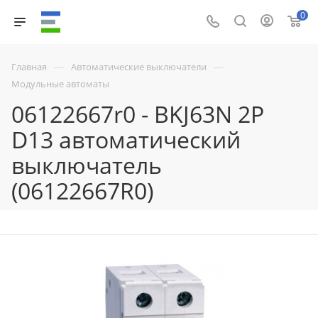
0
—
—
Главная
Автоматические выключатели
Модульные автоматы
06122667r0 - BKJ63N 2P
D13 автоматический
выключатель
(06122667R0)