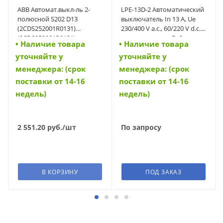
ABB Автомат.выкл-ль 2-
LPE-13D-2 Автоматический
полюсной S202 D13
выключатель In 13 A, Ue
(2CDS252001R0131)
230/400 V a.c., 60/220 V d.c.,
(2CDS252001R0131)
характеристика D, 2-полюс,
• Наличие товара
• Наличие товара
Icn 6 kA (34702)
уточняйте у
уточняйте у
менеджера: (срок
менеджера: (срок
поставки от 14-16
поставки от 14-16
недель)
недель)
2 551.20
руб.
/шт
По запросу
В КОРЗИНУ
ПОД ЗАКАЗ