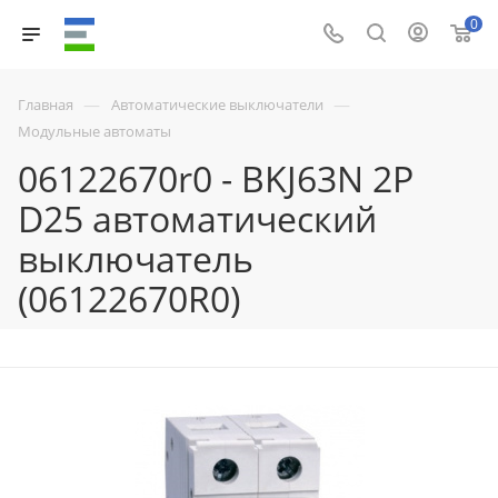
0
—
—
Главная
Автоматические выключатели
Модульные автоматы
06122670r0 - BKJ63N 2P
D25 автоматический
выключатель
(06122670R0)