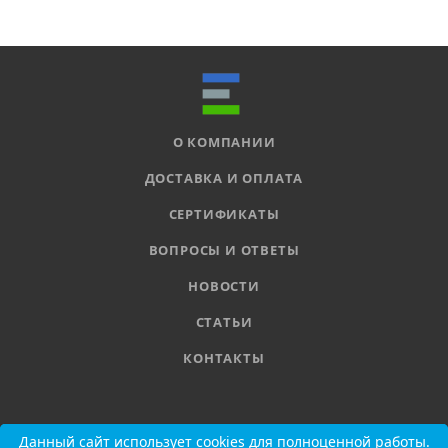
О КОМПАНИИ
ДОСТАВКА И ОПЛАТА
СЕРТИФИКАТЫ
ВОПРОСЫ И ОТВЕТЫ
НОВОСТИ
СТАТЬИ
КОНТАКТЫ
8 800 555-11-78
Данный сайт использует cookies для полноценной работы.
Данный сайт использует cookies для полноценной работы.