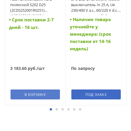
полюсной S202 D25
выключатель In 25 A, Ue
(2CDS252001R0251)
230/400 V a.c., 60/220 V d.c.,
(2CDS252001R0251)
характеристика D, 2-полюс,
• Наличие товара
• Cрок поставки 2-7
Icn 6 kA (34705)
уточняйте у
дней - 16 шт.
менеджера: (срок
поставки от 14-16
недель)
3 183.60
руб.
/шт
По запросу
В КОРЗИНУ
ПОД ЗАКАЗ