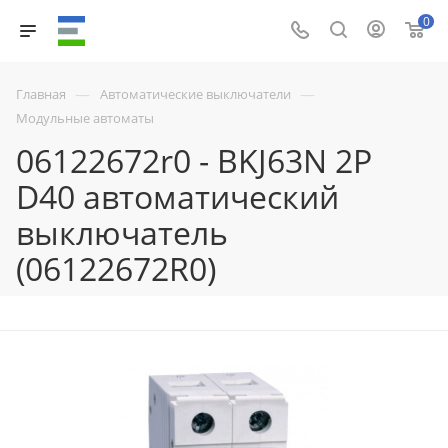
0
—
—
Главная
Автоматические выключатели
Модульные автоматы
06122672r0 - BKJ63N 2P
D40 автоматический
выключатель
(06122672R0)