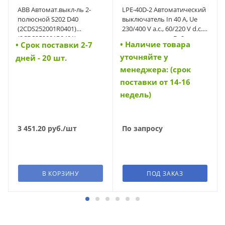
ABB Автомат.выкл-ль 2-
LPE-40D-2 Автоматический
полюсной S202 D40
выключатель In 40 A, Ue
(2CDS252001R0401)
230/400 V a.c., 60/220 V d.c.,
(2CDS252001R0401)
характеристика D, 2-полюс,
• Наличие товара
• Cрок поставки 2-7
Icn 6 kA (34707)
уточняйте у
дней - 20 шт.
менеджера: (срок
поставки от 14-16
недель)
3 451.20
руб.
/шт
По запросу
В КОРЗИНУ
ПОД ЗАКАЗ