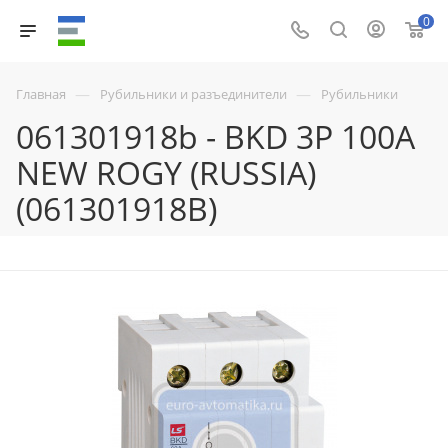
0
—
—
Главная
Рубильники и разъединители
Рубильники
061301918b - BKD 3P 100A
NEW ROGY (RUSSIA)
(061301918B)