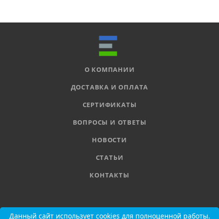
О КОМПАНИИ
ДОСТАВКА И ОПЛАТА
СЕРТИФИКАТЫ
ВОПРОСЫ И ОТВЕТЫ
НОВОСТИ
СТАТЬИ
КОНТАКТЫ
8 800 555-11-78
Данный сайт использует cookies для полноценной работы.
Данный сайт использует cookies для полноценной работы.