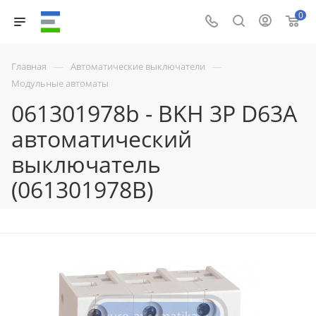
0
—
—
Главная
Автоматические выключатели
Модульные автоматы
061301978b - BKH 3P D63A
автоматический
выключатель
(061301978B)