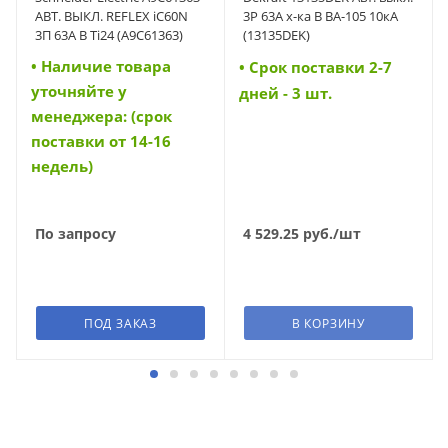
АВТ. ВЫКЛ. REFLEX iC60N
3P 63A х-ка B ВА-105 10кА
3П 63A B Ti24 (A9C61363)
(13135DEK)
• Наличие товара
• Cрок поставки 2-7
уточняйте у
дней - 3 шт.
менеджера: (срок
поставки от 14-16
недель)
По запросу
4 529.25
руб.
/шт
ПОД ЗАКАЗ
В КОРЗИНУ