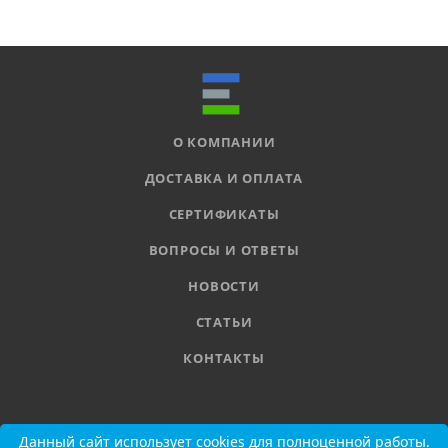
О КОМПАНИИ
ДОСТАВКА И ОПЛАТА
СЕРТИФИКАТЫ
ВОПРОСЫ И ОТВЕТЫ
НОВОСТИ
СТАТЬИ
КОНТАКТЫ
8 800 555-11-78
Данный сайт использует cookies для полноценной работы.
Данный сайт использует cookies для полноценной работы.