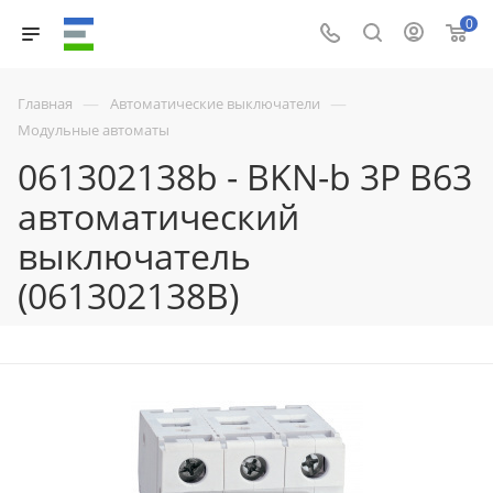
0
—
—
Главная
Автоматические выключатели
Модульные автоматы
061302138b - BKN-b 3P B63
автоматический
выключатель
(061302138B)