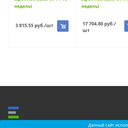
недель)
недель)
17 704.80
руб.
/
3 815.55
руб.
/шт
шт
Данный сайт исполь
Данный сайт исполь
О КОМПАНИИ