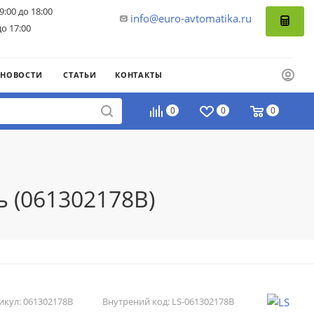
9:00 до 18:00
info@euro-avtomatika.ru
до 17:00
НОВОСТИ
СТАТЬИ
КОНТАКТЫ
0
0
0
ь (061302178B)
икул:
061302178B
Внутрений код:
LS-061302178B