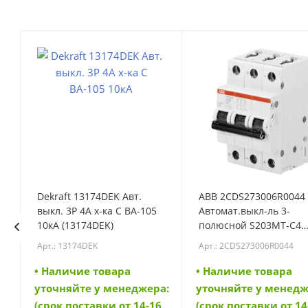
Dekraft 13174DEK Авт.
ABB 2CDS273006R0044
выкл. 3P 4A х-ка C ВА-105
Автомат.выкл-ль 3-
N
10кА (13174DEK)
полюсной S203MT-C4
(2CDS273006R0044)
Арт.: 13174DEK
Арт.: 2CDS273006R0044
• Наличие товара
• Наличие товара
а:
уточняйте у менеджера:
уточняйте у менедж
6
(срок поставки от 14-16
(срок поставки от 14