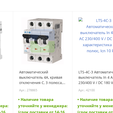
Автоматический
LTS-4C-3 Автомати
выключатель 4А, кривая
выключатель In 4 A
отключения C, 3 полюса,
230/400 V / DC 180 V
откл. способность 10 кА
характеристика C, 3
Арт.: 278865
Арт.: 42100
(FAZ-C4/3) (278865)
полюс, Icn 10 kA (42
• Наличие товара
• Наличие товара
ера:
уточняйте у менеджера:
уточняйте у мен
-16
(срок поставки от 14-16
(срок поставки от