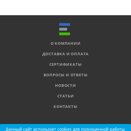
О КОМПАНИИ
ДОСТАВКА И ОПЛАТА
СЕРТИФИКАТЫ
ВОПРОСЫ И ОТВЕТЫ
НОВОСТИ
СТАТЬИ
КОНТАКТЫ
8 800 555-11-78
Данный сайт использует cookies для полноценной работы.
Данный сайт использует cookies для полноценной работы.