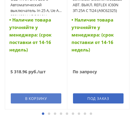
Автоматический
АВТ. ВЫКЛ. REFLEX iC60N
выключатель In 25 A, Ue AC
3П 25A C Ti24 (A9C62325)
230/400 V / DC 216 V,
• Наличие товара
• Наличие товара
характеристика C, 3-полюс,
уточняйте у
уточняйте у
Icn 10 kA (41791)
менеджера: (срок
менеджера: (срок
поставки от 14-16
поставки от 14-16
недель)
недель)
5 318.96
руб.
/шт
По запросу
В КОРЗИНУ
ПОД ЗАКАЗ