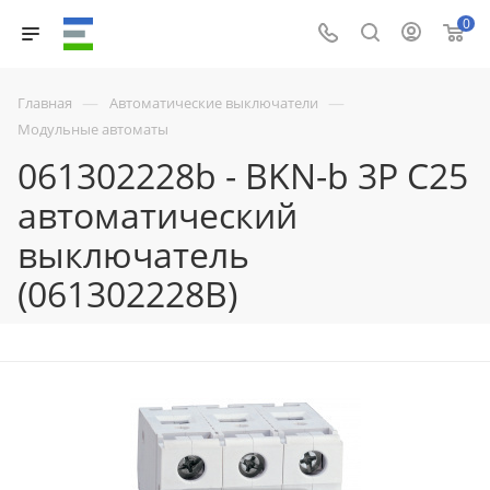
0
—
—
Главная
Автоматические выключатели
Модульные автоматы
061302228b - BKN-b 3P C25
автоматический
выключатель
(061302228B)