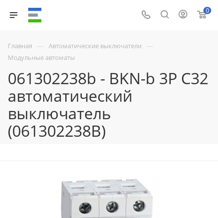
0
—
—
Главная
Автоматические выключатели
Модульные автоматы
061302238b - BKN-b 3P C32
автоматический
выключатель
(061302238B)