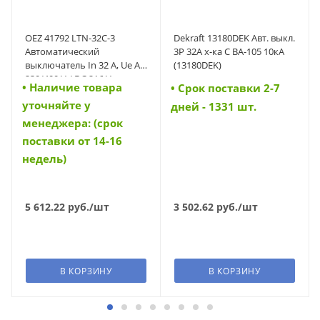
OEZ 41792 LTN-32C-3
Dekraft 13180DEK Авт. выкл.
Автоматический
3P 32A х-ка C ВА-105 10кА
выключатель In 32 A, Ue AC
(13180DEK)
230/400 V / DC 216 V,
• Наличие товара
• Cрок поставки 2-7
характеристика C, 3-полюс,
уточняйте у
Icn 10 kA (41792)
дней - 1331 шт.
менеджера: (срок
поставки от 14-16
недель)
5 612.22
руб.
/шт
3 502.62
руб.
/шт
В КОРЗИНУ
В КОРЗИНУ