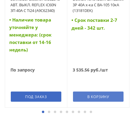
АВТ. ВЫКЛ. REFLEX iC60N
3P 40A х-ка C ВА-105 10кА
3П 40A C Ti24 (A9C62340)
(13181DEK)
• Наличие товара
• Cрок поставки 2-7
уточняйте у
дней - 342 шт.
менеджера: (срок
поставки от 14-16
недель)
По запросу
3 535.56
руб.
/шт
ПОД ЗАКАЗ
В КОРЗИНУ