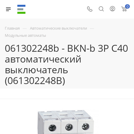
0
—
—
Главная
Автоматические выключатели
Модульные автоматы
061302248b - BKN-b 3P C40
автоматический
выключатель
(061302248B)