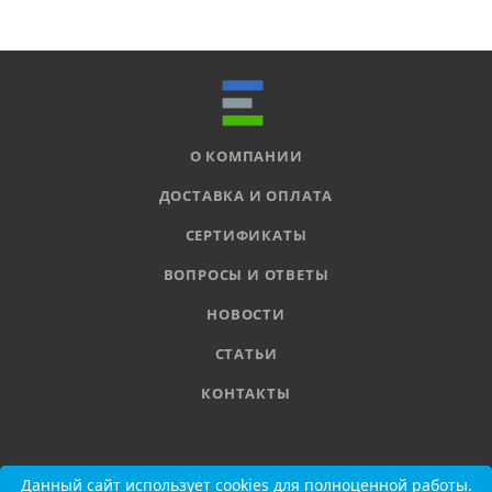
О КОМПАНИИ
ДОСТАВКА И ОПЛАТА
СЕРТИФИКАТЫ
ВОПРОСЫ И ОТВЕТЫ
НОВОСТИ
СТАТЬИ
КОНТАКТЫ
8 800 555-11-78
Данный сайт использует cookies для полноценной работы.
Данный сайт использует cookies для полноценной работы.