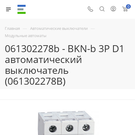
0
—
—
Главная
Автоматические выключатели
Модульные автоматы
061302278b - BKN-b 3P D1
автоматический
выключатель
(061302278B)