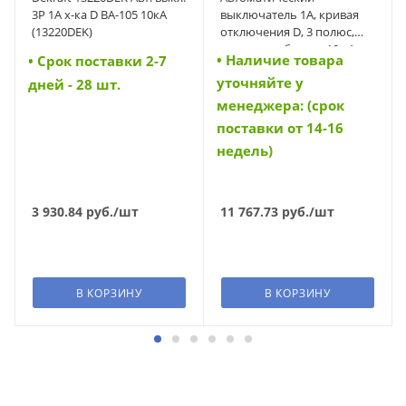
3P 1A х-ка D ВА-105 10кА
выключатель 1А, кривая
(13220DEK)
отключения D, 3 полюс,
откл. способность 10 кА
• Наличие товара
• Cрок поставки 2-7
(PL7-D1/3) (165136)
уточняйте у
дней - 28 шт.
менеджера: (срок
поставки от 14-16
недель)
3 930.84
руб.
/шт
11 767.73
руб.
/шт
В КОРЗИНУ
В КОРЗИНУ