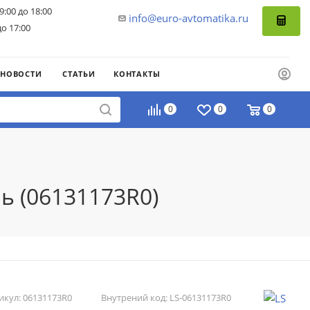
9:00 до 18:00
info@euro-avtomatika.ru
до 17:00
НОВОСТИ
СТАТЬИ
КОНТАКТЫ
0
0
0
ь (06131173R0)
икул:
06131173R0
Внутрений код:
LS-06131173R0