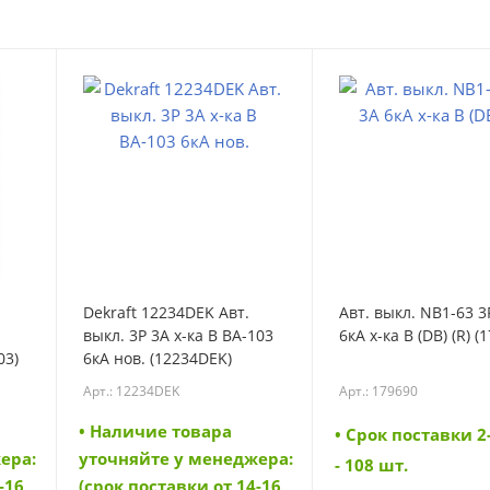
Dekraft 12234DEK Авт.
Авт. выкл. NB1-63 3
выкл. 3Р 3А х-ка B ВА-103
6кА х-ка B (DB) (R) (
03)
6кА нов. (12234DEK)
Арт.: 12234DEK
Арт.: 179690
• Наличие товара
• Cрок поставки 2
ера:
уточняйте у менеджера:
- 108 шт.
-16
(срок поставки от 14-16