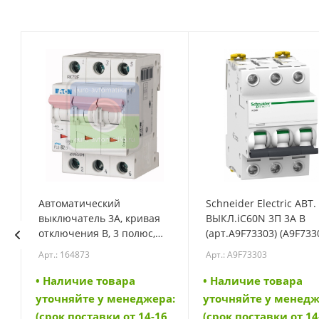
Автоматический
Schneider Electric АВТ.
выключатель 3А, кривая
ВЫКЛ.iC60N 3П 3A B
N
отключения B, 3 полюс,
(арт.A9F73303) (A9F733
откл. способность 6 кА
Арт.: 164873
Арт.: A9F73303
(PL6-B3/3) (164873)
• Наличие товара
• Наличие товара
а:
уточняйте у менеджера:
уточняйте у менедж
6
(срок поставки от 14-16
(срок поставки от 14