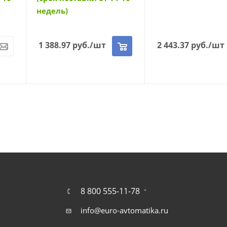
недель)
1 388.97
руб.
/шт
2 443.37
руб.
/шт
8 800 555-11-78
info@euro-avtomatika.ru