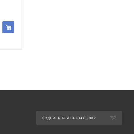
недель)
1 515.40
руб.
/шт
795.39
руб.
/ш
ПОДПИСАТЬСЯ НА РАССЫЛКУ