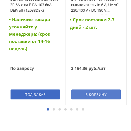
3Р 6А х-ка B ВА-103 6кА
выключатель In 6 A, Ue AC
DEKraft (12038DEK)
230/400 V / DC 180 V,
характеристика B, 3-полюс,
• Наличие товара
• Cрок поставки 2-7
Icn 6 kA (42240)
уточняйте у
дней - 2 шт.
менеджера: (срок
поставки от 14-16
недель)
По запросу
3 164.36
руб.
/шт
ПОД ЗАКАЗ
В КОРЗИНУ