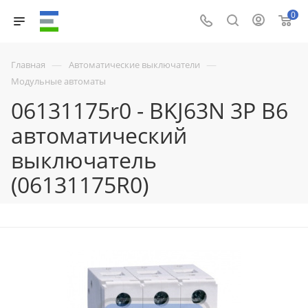
0
—
—
Главная
Автоматические выключатели
Модульные автоматы
06131175r0 - BKJ63N 3P B6
автоматический
выключатель
(06131175R0)