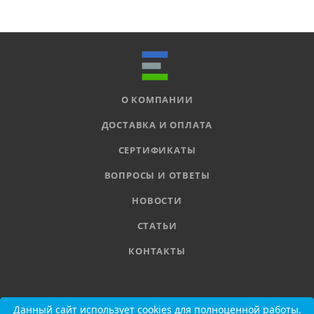
О КОМПАНИИ
ДОСТАВКА И ОПЛАТА
СЕРТИФИКАТЫ
ВОПРОСЫ И ОТВЕТЫ
НОВОСТИ
СТАТЬИ
КОНТАКТЫ
8 800 555-11-78
Данный сайт использует cookies для полноценной работы.
Данный сайт использует cookies для полноценной работы.